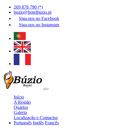
269 878 790 (*)
buzio@hotelbuzio.pt
Siga-nos no
Facebook
Siga-nos no
Instagram
Início
A Região
Quartos
Galeria
Localização e Contactos
Português
Inglês
Francês