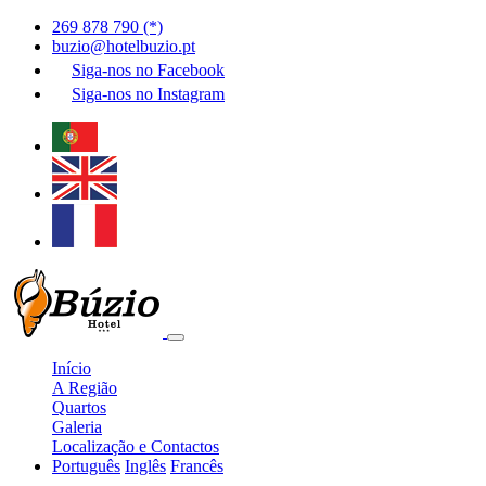
269 878 790 (*)
buzio@hotelbuzio.pt
Siga-nos no
Facebook
Siga-nos no
Instagram
Início
A Região
Quartos
Galeria
Localização e Contactos
Português
Inglês
Francês