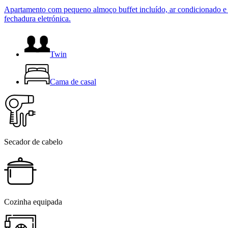
Apartamento com pequeno almoço buffet incluído, ar condicionado e cl
fechadura eletrónica.
Twin
Cama de casal
Secador de cabelo
Cozinha equipada