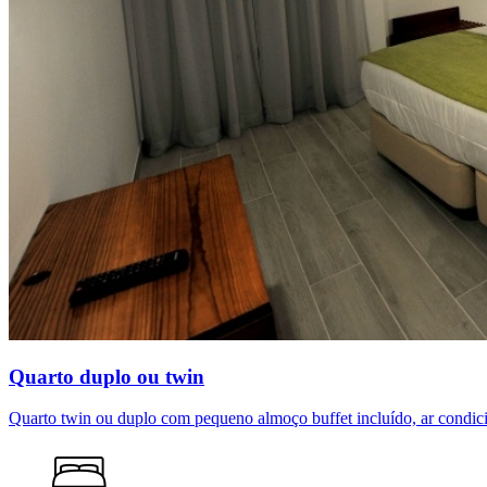
Quarto duplo ou twin
Quarto twin ou duplo com pequeno almoço buffet incluído, ar condicio