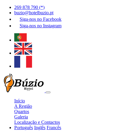
269 878 790 (*)
buzio@hotelbuzio.pt
Siga-nos no
Facebook
Siga-nos no
Instagram
Início
A Região
Quartos
Galeria
Localização e Contactos
Português
Inglês
Francês