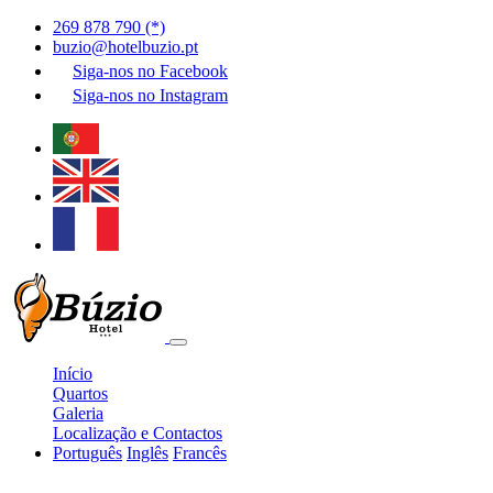
269 878 790 (*)
buzio@hotelbuzio.pt
Siga-nos no
Facebook
Siga-nos no
Instagram
Início
Quartos
Galeria
Localização e Contactos
Português
Inglês
Francês