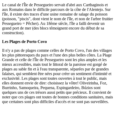
Le canal de l'Île de Pessegueiro servait d'abri aux Carthaginois et
aux Romains dans le difficile parcours de la côte de l'Alentejo. Sur
l'île, il existe des traces d'une usine romaine de salage du poisson
(poisson, "piscis", dont vient le nom de l'île, et non de l'arbre fruitier
Pessegueiro = Pêcher). Au 18ème siècle, l'île a failli devenir un
grand port de mer (des blocs témoignent encore du début de sa
construction).
Les Plages de Porto Covo
Il n'y a pas de plages comme celles de Porto Covo, l'un des villages
les plus pittoresques du pays et l'une des plus belles côtes. La Plage
Grande et celle de l'Île de Pessegueiro sont les plus amples et les
mieux accessibles, mais tout le littoral de la paroisse est gorgé de
plages au sable fin et à l'eau transparente, séparées par de grandes
falaises, qui semblent être nées pour créer un sentiment d'intimité et
exclusivité. Les plages sont toutes ouvertes à tout le public, mais
elles donnent envie de dire: choisissez la vôtre! Oliveirinha, Foz,
Burrinho, Samoqueira, Pequena, Espingardeiro, Búzios sont
quelques uns de ces trésors aussi petits que précieux. Il convient de
noter que ces plages ont toutes de bonnes conditions sanitaires, mais
que certaines sont plus difficiles d'accès et ne sont pas surveillées.