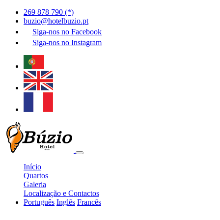
269 878 790 (*)
buzio@hotelbuzio.pt
Siga-nos no
Facebook
Siga-nos no
Instagram
Início
Quartos
Galeria
Localização e Contactos
Português
Inglês
Francês