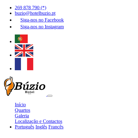
269 878 790 (*)
buzio@hotelbuzio.pt
Siga-nos no
Facebook
Siga-nos no
Instagram
Início
Quartos
Galeria
Localização e Contactos
Português
Inglês
Francês